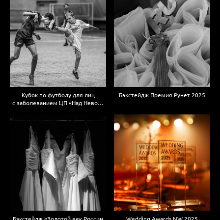
Кубок по футболу для лиц
Бэкстейдж Премия Рунет 2025
с заболеванием ЦП «Над Невой»
в Санкт-Петербурге
Бэкстейдж «Золотой век России
Wedding Awards NW 2025